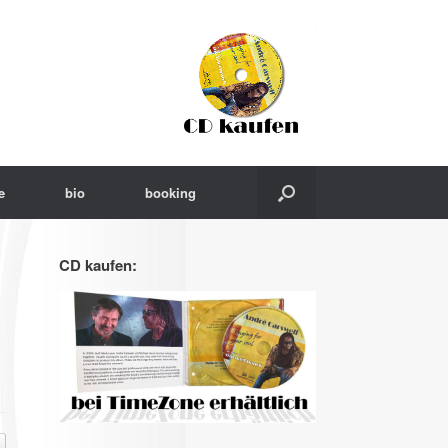
e
bio
booking
CD kaufen: