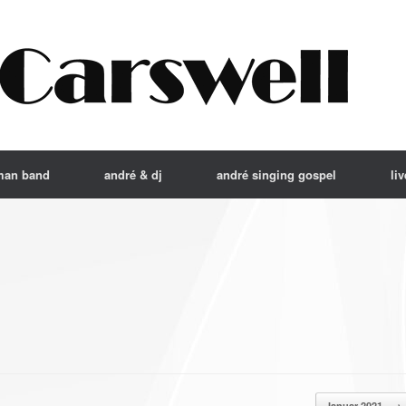
man band
andré & dj
andré singing gospel
liv
Januar 2021
→