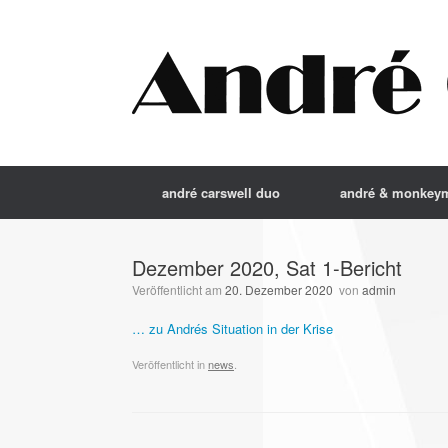
Zum
Inhalt
springen
andré carswell duo
andré & monkey
Dezember 2020, Sat 1-Bericht
Veröffentlicht am
20. Dezember 2020
von
admin
… zu Andrés Situation in der Krise
Veröffentlicht in
news
.
Beitragsnavigation